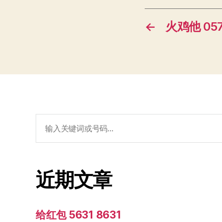
←
火鸡他 057
搜
索：
近期文章
给红包 5631 8631