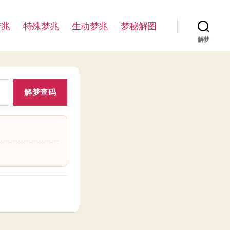
梦兆
特殊梦兆
生动梦兆
梦秘解图
解梦
解梦查码