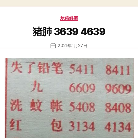
分
梦秘解图
类
猪肺 3639 4639
2021年1月27日
发
布
日
期