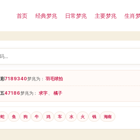
首页
经典梦兆
日常梦兆
主要梦兆
生肖
星彩
7189340
梦兆为：
羽毛球拍
五
47186
梦兆为：
求字
、
橘子
蛇
鱼
狗
牛
鸡
车
水
火
钱
海南