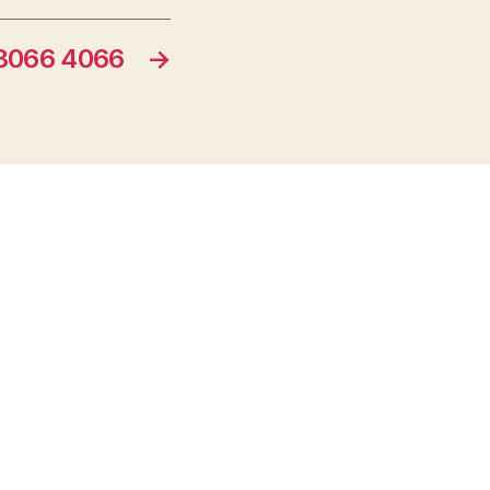
066 4066
→