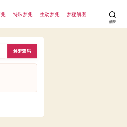
梦兆
特殊梦兆
生动梦兆
梦秘解图
解梦
解梦查码