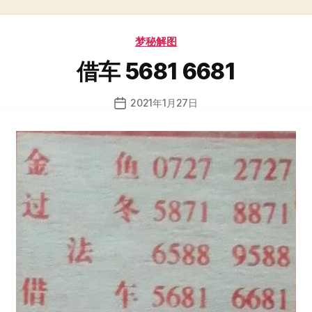
分
梦秘解图
类
借车 5681 6681
2021年1月27日
发
布
日
期