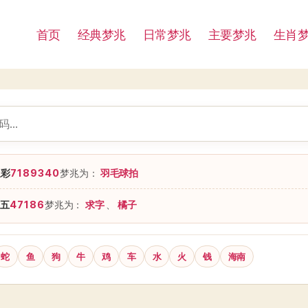
首页
经典梦兆
日常梦兆
主要梦兆
生肖
星彩
7189340
梦兆为：
羽毛球拍
五
47186
梦兆为：
求字
、
橘子
蛇
鱼
狗
牛
鸡
车
水
火
钱
海南