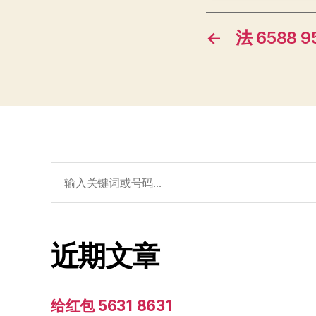
←
法 6588 9
搜
索：
近期文章
给红包 5631 8631