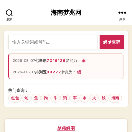
海南梦兆网
解梦
菜单
解梦查码
2026-08-07
七星彩
7016126
梦兆为：
伞
2026-08-07
排列五
98277
梦兆为：
绩
热门查询：
红包
蛇
鱼
狗
牛
鸡
车
水
火
钱
海南
分
梦秘解图