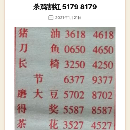
类
杀鸡割红 5179 8179
发
2021年1月21日
布
日
期