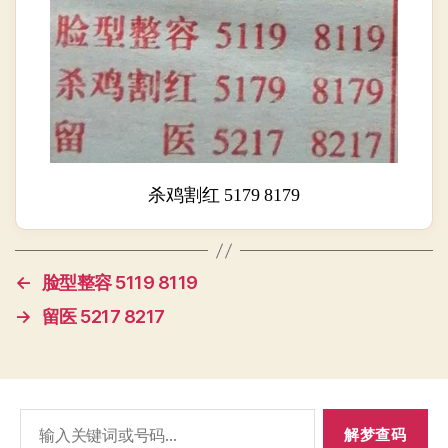
杀鸡割红 5179 8179
←
脸型整容 5119 8119
→
留医 5217 8217
搜
索：