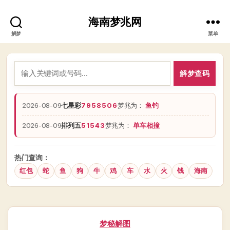
海南梦兆网
解梦
菜单
解梦查码
2026-08-09
七星彩
7958506
梦兆为：
鱼钓
2026-08-09
排列五
51543
梦兆为：
单车相撞
热门查询：
红包
蛇
鱼
狗
牛
鸡
车
水
火
钱
海南
分
梦秘解图