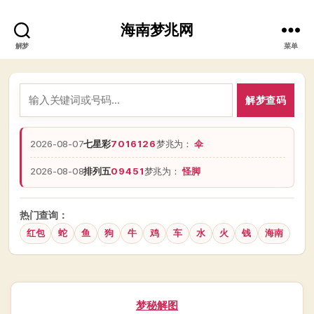
海南梦兆网
解梦
菜单
解梦查码
2026-08-07
七星彩
7016126
梦兆为：
伞
2026-08-08
排列五
09451
梦兆为：
怪脚
热门查询：
红包
蛇
鱼
狗
牛
鸡
车
水
火
钱
海南
分
梦秘解图