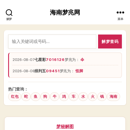
海南梦兆网
解梦
菜单
解梦查码
2026-08-07
七星彩
7016126
梦兆为：
伞
2026-08-08
排列五
09451
梦兆为：
怪脚
热门查询：
红包
蛇
鱼
狗
牛
鸡
车
水
火
钱
海南
分
梦秘解图