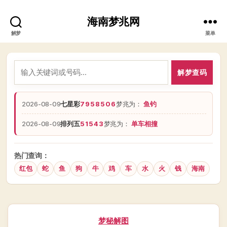
海南梦兆网
解梦
菜单
解梦查码
2026-08-09
七星彩
7958506
梦兆为：
鱼钓
2026-08-09
排列五
51543
梦兆为：
单车相撞
热门查询：
红包
蛇
鱼
狗
牛
鸡
车
水
火
钱
海南
分
梦秘解图