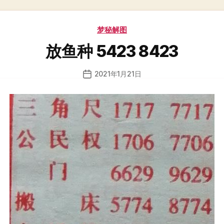
分
梦秘解图
类
放鱼种 5423 8423
2021年1月21日
发
布
日
期