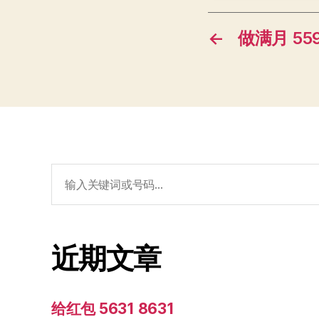
←
做满月 559
搜
索：
近期文章
给红包 5631 8631