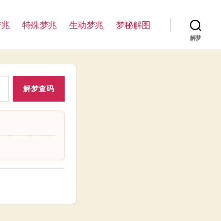
梦兆
特殊梦兆
生动梦兆
梦秘解图
解梦
解梦查码