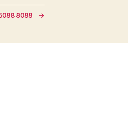
088 8088
→