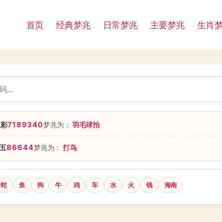
首页
经典梦兆
日常梦兆
主要梦兆
生肖
星彩
7189340
梦兆为：
羽毛球拍
五
86644
梦兆为：
打鸟
蛇
鱼
狗
牛
鸡
车
水
火
钱
海南