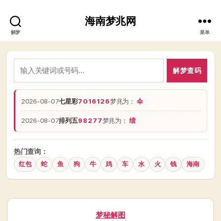
海南梦兆网
解梦
菜单
解梦查码
2026-08-07
七星彩
7016126
梦兆为：
伞
2026-08-07
排列五
98277
梦兆为：
绩
热门查询：
红包
蛇
鱼
狗
牛
鸡
车
水
火
钱
海南
分
梦秘解图