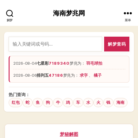
海南梦兆网
解梦
菜单
解梦查码
2026-08-04
七星彩
7189340
梦兆为：
羽毛球拍
2026-08-06
排列五
47186
梦兆为：
求字
、
橘子
热门查询：
红包
蛇
鱼
狗
牛
鸡
车
水
火
钱
海南
分
梦秘解图