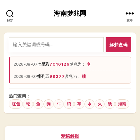
海南梦兆网
解梦
菜单
解梦查码
2026-08-07
七星彩
7016126
梦兆为：
伞
2026-08-07
排列五
98277
梦兆为：
绩
热门查询：
红包
蛇
鱼
狗
牛
鸡
车
水
火
钱
海南
分
梦秘解图