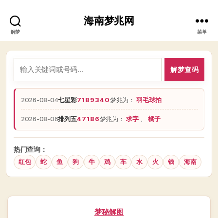
海南梦兆网
解梦
菜单
解梦查码
2026-08-04
七星彩
7189340
梦兆为：
羽毛球拍
2026-08-06
排列五
47186
梦兆为：
求字
、
橘子
热门查询：
红包
蛇
鱼
狗
牛
鸡
车
水
火
钱
海南
分
梦秘解图