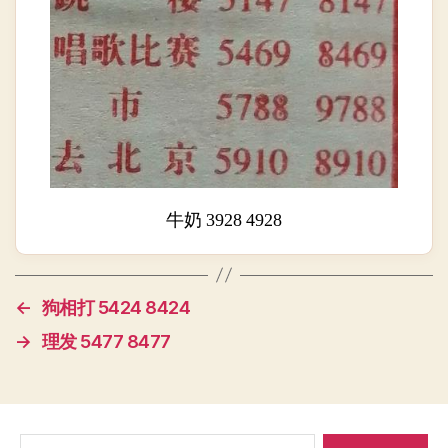
牛奶 3928 4928
←
狗相打 5424 8424
→
理发 5477 8477
搜