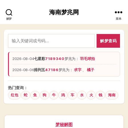
海南梦兆网
解梦
菜单
解梦查码
2026-08-04
七星彩
7189340
梦兆为：
羽毛球拍
2026-08-06
排列五
47186
梦兆为：
求字
、
橘子
热门查询：
红包
蛇
鱼
狗
牛
鸡
车
水
火
钱
海南
分
梦秘解图