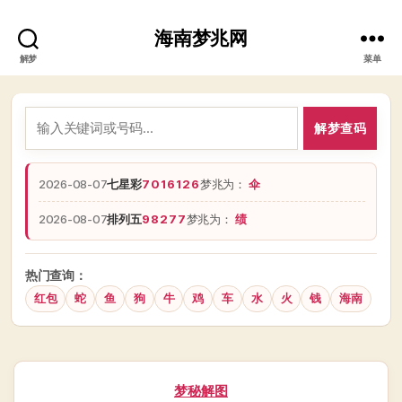
海南梦兆网
解梦
菜单
解梦查码
2026-08-07
七星彩
7016126
梦兆为：
伞
2026-08-07
排列五
98277
梦兆为：
绩
热门查询：
红包
蛇
鱼
狗
牛
鸡
车
水
火
钱
海南
分
梦秘解图