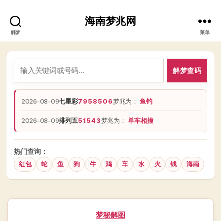
海南梦兆网
解梦
菜单
解梦查码
2026-08-09
七星彩
7958506
梦兆为：
鱼钓
2026-08-09
排列五
51543
梦兆为：
单车相撞
热门查询：
红包
蛇
鱼
狗
牛
鸡
车
水
火
钱
海南
分
梦秘解图