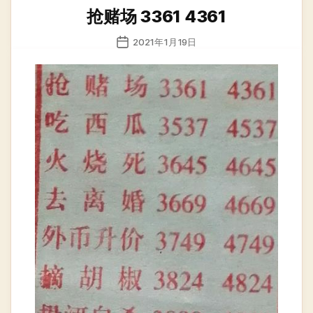
类
抢赌场 3361 4361
发
2021年1月19日
布
日
期