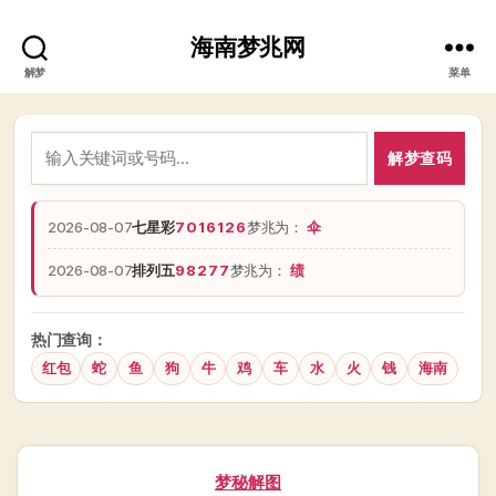
海南梦兆网
解梦
菜单
解梦查码
2026-08-07
七星彩
7016126
梦兆为：
伞
2026-08-07
排列五
98277
梦兆为：
绩
热门查询：
红包
蛇
鱼
狗
牛
鸡
车
水
火
钱
海南
分
梦秘解图