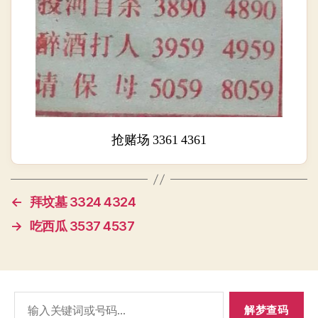
抢赌场 3361 4361
←
拜坟墓 3324 4324
→
吃西瓜 3537 4537
搜
索：