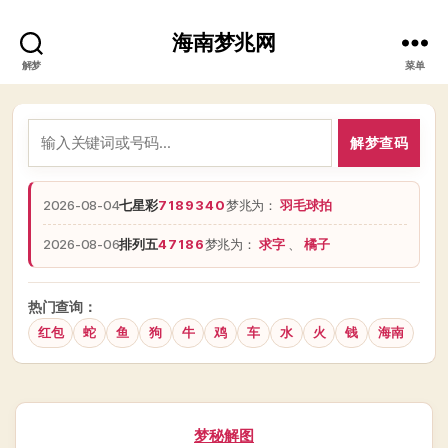
海南梦兆网
解梦
菜单
解梦查码
2026-08-04
七星彩
7189340
梦兆为：
羽毛球拍
2026-08-06
排列五
47186
梦兆为：
求字
、
橘子
热门查询：
红包
蛇
鱼
狗
牛
鸡
车
水
火
钱
海南
分
梦秘解图