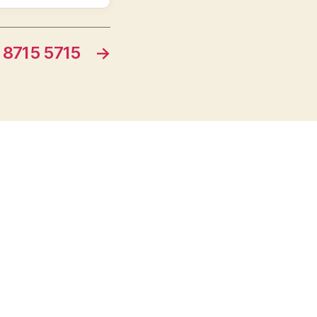
715 5715
→