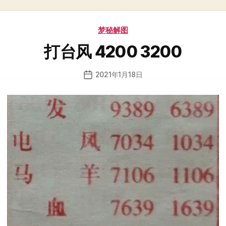
分
梦秘解图
类
打台风 4200 3200
2021年1月18日
发
布
日
期