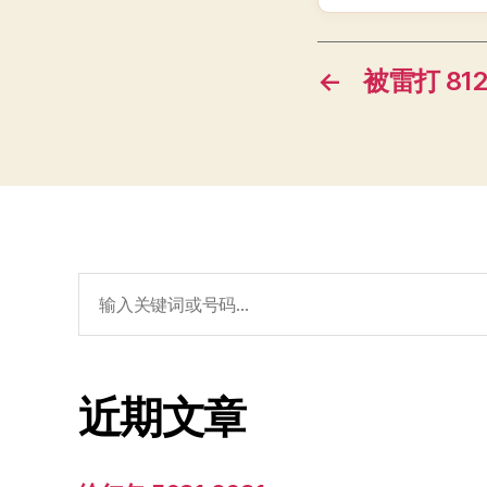
←
被雷打 812
搜
索：
近期文章