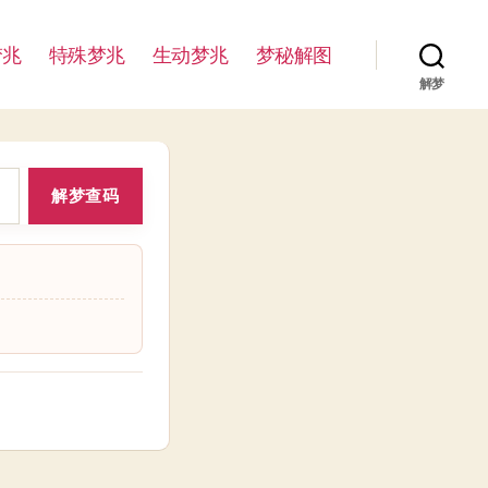
梦兆
特殊梦兆
生动梦兆
梦秘解图
解梦
解梦查码