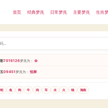
首页
经典梦兆
日常梦兆
主要梦兆
生肖
彩
7016126
梦兆为：
伞
五
09451
梦兆为：
怪脚
蛇
鱼
狗
牛
鸡
车
水
火
钱
海南