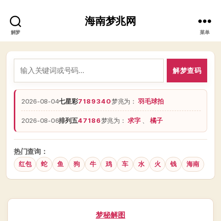
海南梦兆网
解梦
菜单
解梦查码
2026-08-04
七星彩
7189340
梦兆为：
羽毛球拍
2026-08-06
排列五
47186
梦兆为：
求字
、
橘子
热门查询：
红包
蛇
鱼
狗
牛
鸡
车
水
火
钱
海南
分
梦秘解图