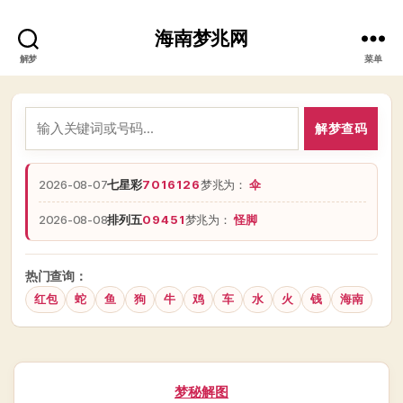
海南梦兆网
解梦
菜单
解梦查码
2026-08-07
七星彩
7016126
梦兆为：
伞
2026-08-08
排列五
09451
梦兆为：
怪脚
热门查询：
红包
蛇
鱼
狗
牛
鸡
车
水
火
钱
海南
分
梦秘解图