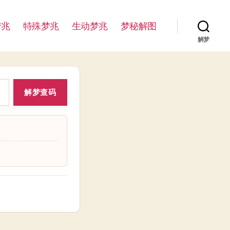
梦兆
特殊梦兆
生动梦兆
梦秘解图
解梦
解梦查码