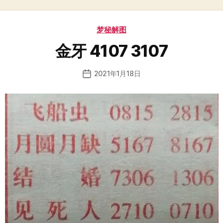
分
梦秘解图
类
金牙 4107 3107
2021年1月18日
发
布
日
期