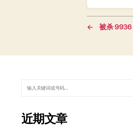
←
被杀 9936
搜
索：
近期文章