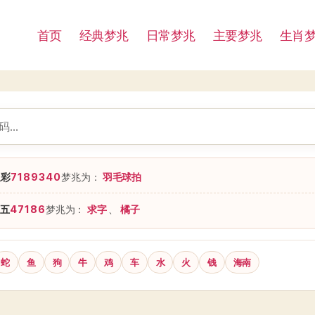
首页
经典梦兆
日常梦兆
主要梦兆
生肖
星彩
7189340
梦兆为：
羽毛球拍
五
47186
梦兆为：
求字
、
橘子
蛇
鱼
狗
牛
鸡
车
水
火
钱
海南