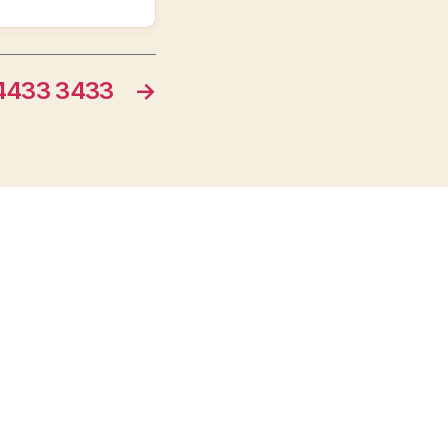
433 3433
→