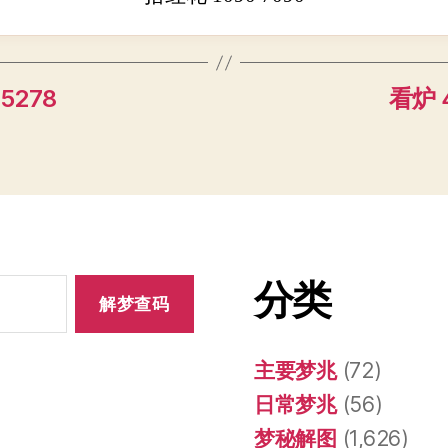
5278
看炉 4
分类
主要梦兆
(72)
日常梦兆
(56)
梦秘解图
(1,626)