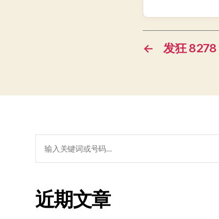
←
发狂 8278 
搜
索：
近期文章