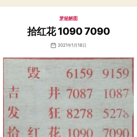
分
梦秘解图
类
拾红花 1090 7090
2021年1月18日
发
布
日
期