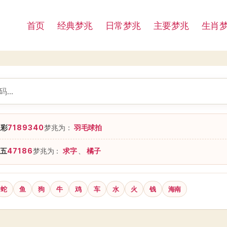
首页
经典梦兆
日常梦兆
主要梦兆
生肖
星彩
7189340
梦兆为：
羽毛球拍
五
47186
梦兆为：
求字
、
橘子
蛇
鱼
狗
牛
鸡
车
水
火
钱
海南