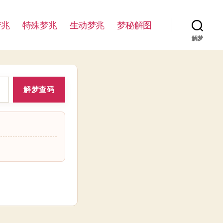
梦兆
特殊梦兆
生动梦兆
梦秘解图
解梦
解梦查码