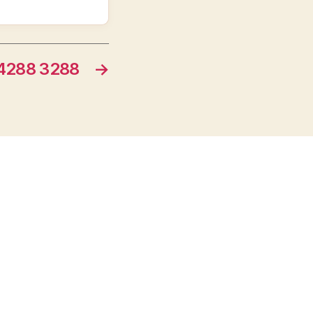
288 3288
→