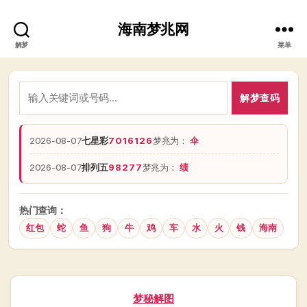
海南梦兆网
解梦
菜单
解梦查码
2026-08-07
七星彩
7016126
梦兆为：
伞
2026-08-07
排列五
98277
梦兆为：
绩
热门查询：
红包
蛇
鱼
狗
牛
鸡
车
水
火
钱
海南
分
梦秘解图