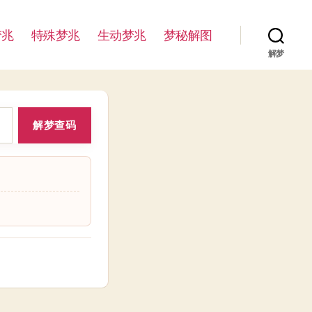
梦兆
特殊梦兆
生动梦兆
梦秘解图
解梦
解梦查码