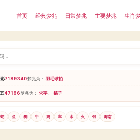
首页
经典梦兆
日常梦兆
主要梦兆
生肖
星彩
7189340
梦兆为：
羽毛球拍
五
47186
梦兆为：
求字
、
橘子
蛇
鱼
狗
牛
鸡
车
水
火
钱
海南