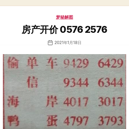
分
梦秘解图
类
房产开价 0576 2576
2021年1月18日
发
布
日
期