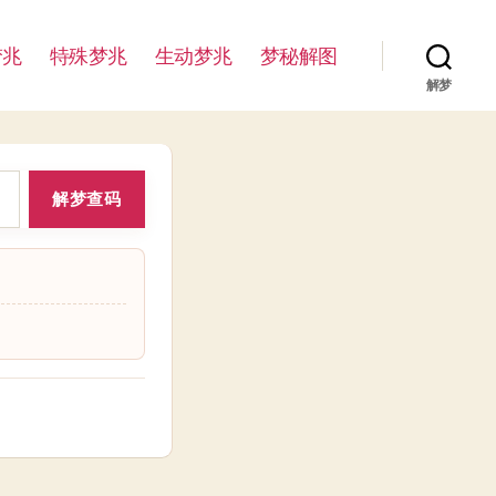
梦兆
特殊梦兆
生动梦兆
梦秘解图
解梦
解梦查码