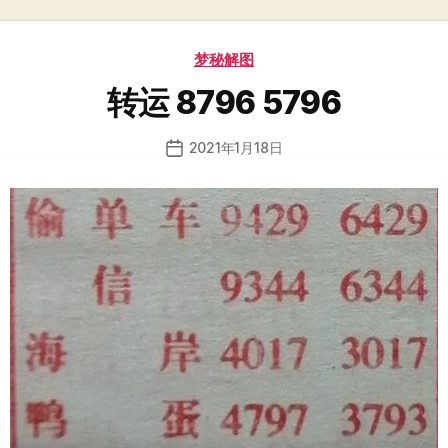
分
梦秘解图
类
转运 8796 5796
2021年1月18日
发
布
日
期