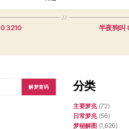
0 3210
半夜狗叫 0
分类
主要梦兆
(72)
日常梦兆
(56)
梦秘解图
(1,626)