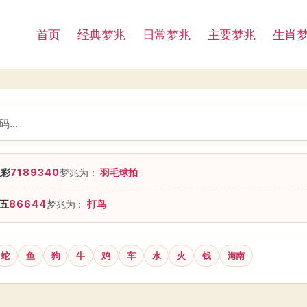
首页
经典梦兆
日常梦兆
主要梦兆
生肖
星彩
7189340
梦兆为：
羽毛球拍
五
86644
梦兆为：
打鸟
蛇
鱼
狗
牛
鸡
车
水
火
钱
海南