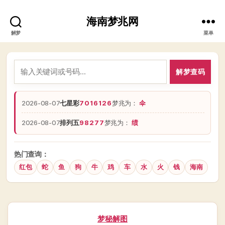
海南梦兆网
解梦
菜单
解梦查码
2026-08-07
七星彩
7016126
梦兆为：
伞
2026-08-07
排列五
98277
梦兆为：
绩
热门查询：
红包
蛇
鱼
狗
牛
鸡
车
水
火
钱
海南
分
梦秘解图