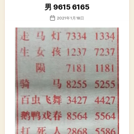
类
男 9615 6165
发
2021年1月18日
布
日
期