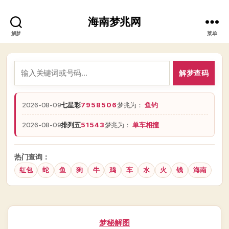
海南梦兆网
解梦
菜单
解梦查码
2026-08-09
七星彩
7958506
梦兆为：
鱼钓
2026-08-09
排列五
51543
梦兆为：
单车相撞
热门查询：
红包
蛇
鱼
狗
牛
鸡
车
水
火
钱
海南
分
梦秘解图