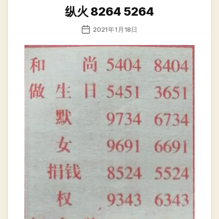
类
纵火 8264 5264
发
2021年1月18日
布
日
期