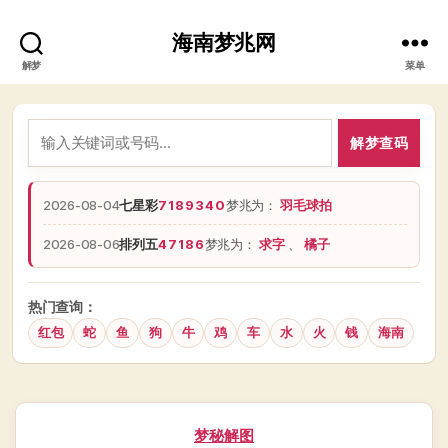
海南梦兆网
解梦
菜单
解梦查码
2026-08-04
七星彩
7189340
梦兆为：
羽毛球拍
2026-08-06
排列五
47186
梦兆为：
求字
、
橘子
热门查询：
红包
蛇
鱼
狗
牛
鸡
车
水
火
钱
海南
分
梦秘解图