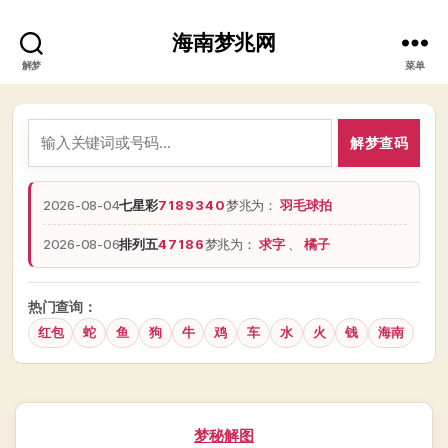
海南梦兆网
解梦
菜单
解梦查码
2026-08-04
七星彩
7189340
梦兆为：
羽毛球拍
2026-08-06
排列五
47186
梦兆为：
求字
、
橘子
热门查询：
红包
蛇
鱼
狗
牛
鸡
车
水
火
钱
海南
分
梦秘解图