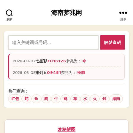
海南梦兆网
解梦
菜单
解梦查码
2026-08-07
七星彩
7016126
梦兆为：
伞
2026-08-08
排列五
09451
梦兆为：
怪脚
热门查询：
红包
蛇
鱼
狗
牛
鸡
车
水
火
钱
海南
分
梦秘解图