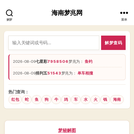
海南梦兆网
解梦
菜单
解梦查码
2026-08-09
七星彩
7958506
梦兆为：
鱼钓
2026-08-09
排列五
51543
梦兆为：
单车相撞
热门查询：
红包
蛇
鱼
狗
牛
鸡
车
水
火
钱
海南
分
梦秘解图