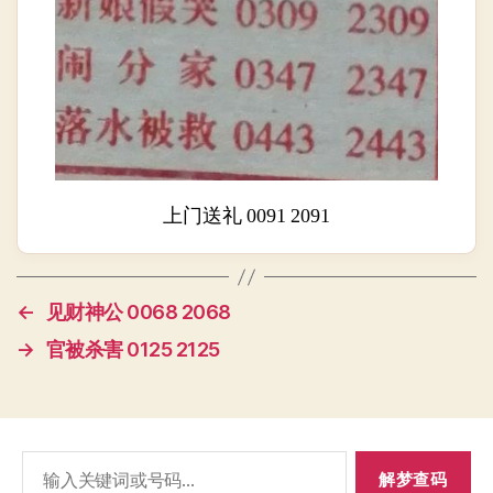
上门送礼 0091 2091
←
见财神公 0068 2068
→
官被杀害 0125 2125
搜
索：