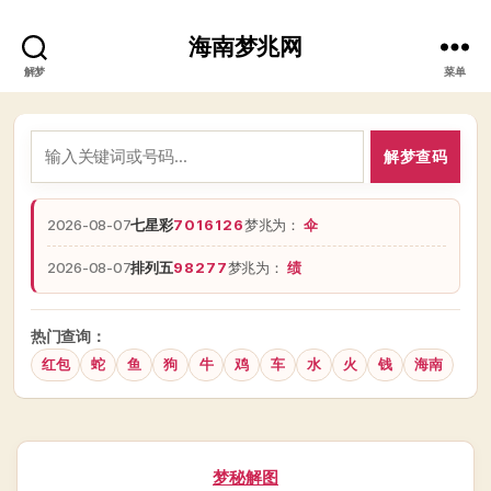
海南梦兆网
解梦
菜单
解梦查码
2026-08-07
七星彩
7016126
梦兆为：
伞
2026-08-07
排列五
98277
梦兆为：
绩
热门查询：
红包
蛇
鱼
狗
牛
鸡
车
水
火
钱
海南
分
梦秘解图