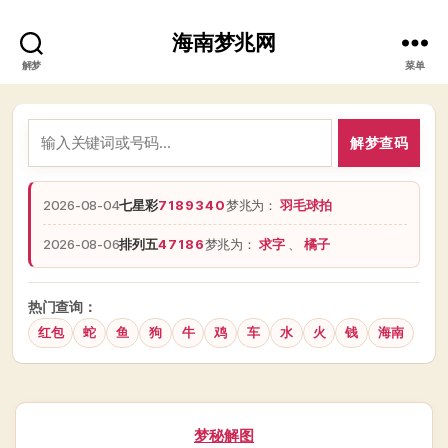
海南梦兆网
解梦
菜单
解梦查码
2026-08-04
七星彩
7189340
梦兆为：
羽毛球拍
2026-08-06
排列五
47186
梦兆为：
求字
、
橘子
热门查询：
红包
蛇
鱼
狗
牛
鸡
车
水
火
钱
海南
分
梦秘解图