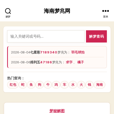
海南梦兆网
解梦
菜单
解梦查码
2026-08-04
七星彩
7189340
梦兆为：
羽毛球拍
2026-08-06
排列五
47186
梦兆为：
求字
、
橘子
热门查询：
红包
蛇
鱼
狗
牛
鸡
车
水
火
钱
海南
分
梦秘解图