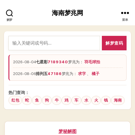
海南梦兆网
解梦
菜单
解梦查码
2026-08-04
七星彩
7189340
梦兆为：
羽毛球拍
2026-08-06
排列五
47186
梦兆为：
求字
、
橘子
热门查询：
红包
蛇
鱼
狗
牛
鸡
车
水
火
钱
海南
分
梦秘解图