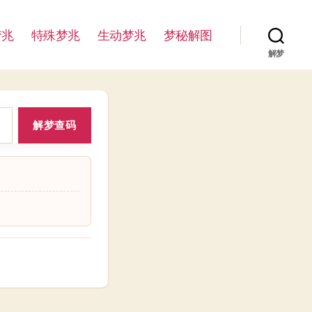
梦兆
特殊梦兆
生动梦兆
梦秘解图
解梦
解梦查码