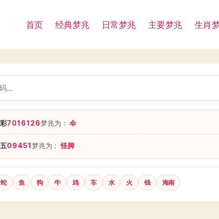
首页
经典梦兆
日常梦兆
主要梦兆
生肖
彩
7016126
梦兆为：
伞
五
09451
梦兆为：
怪脚
蛇
鱼
狗
牛
鸡
车
水
火
钱
海南