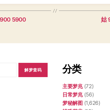
00 5900
姑 
分类
主要梦兆
(72)
日常梦兆
(56)
梦秘解图
(1,626)