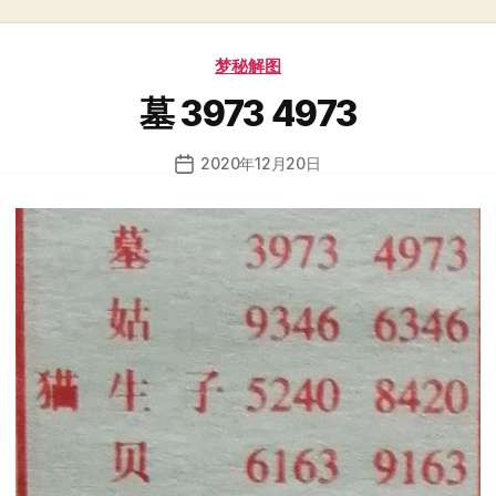
分
梦秘解图
类
墓 3973 4973
2020年12月20日
发
布
日
期