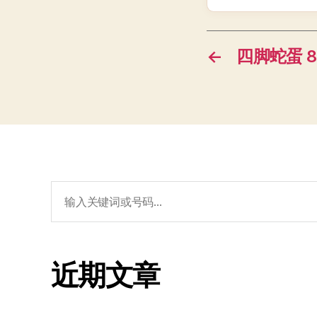
←
四脚蛇蛋 89
搜
索：
近期文章