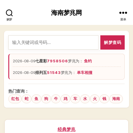
海南梦兆网
解梦
菜单
解梦查码
2026-08-09
七星彩
7958506
梦兆为：
鱼钓
2026-08-09
排列五
51543
梦兆为：
单车相撞
热门查询：
红包
蛇
鱼
狗
牛
鸡
车
水
火
钱
海南
分
经典梦兆