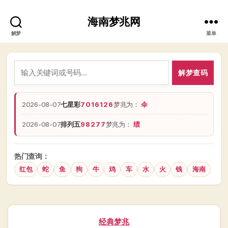
海南梦兆网
解梦
菜单
解梦查码
2026-08-07
七星彩
7016126
梦兆为：
伞
2026-08-07
排列五
98277
梦兆为：
绩
热门查询：
红包
蛇
鱼
狗
牛
鸡
车
水
火
钱
海南
分
经典梦兆