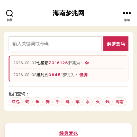
海南梦兆网
解梦
菜单
解梦查码
2026-08-07
七星彩
7016126
梦兆为：
伞
2026-08-08
排列五
09451
梦兆为：
怪脚
热门查询：
红包
蛇
鱼
狗
牛
鸡
车
水
火
钱
海南
分
经典梦兆