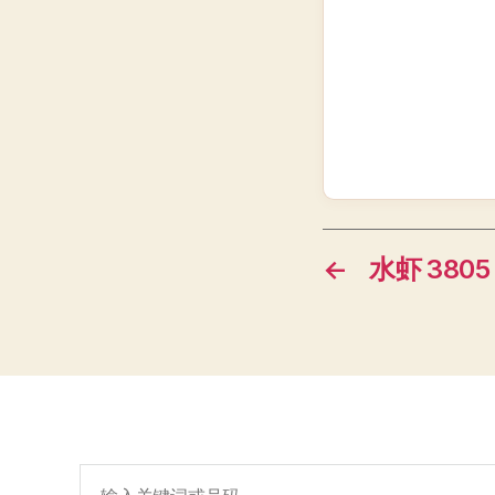
←
水虾 3805
搜