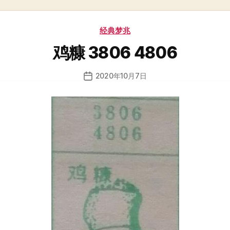
分
经典梦兆
类
鸡糠 3806 4806
2020年10月7日
发
布
日
期