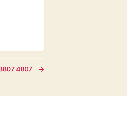
807 4807
→