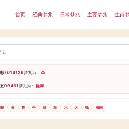
首页
经典梦兆
日常梦兆
主要梦兆
生肖
彩
7016126
梦兆为：
伞
五
09451
梦兆为：
怪脚
蛇
鱼
狗
牛
鸡
车
水
火
钱
海南