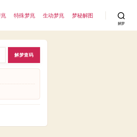
梦兆
特殊梦兆
生动梦兆
梦秘解图
解梦
解梦查码