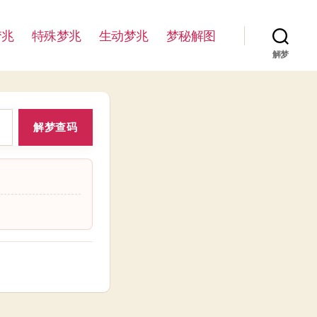
梦兆
特殊梦兆
生动梦兆
梦秘解图
解梦
解梦查码