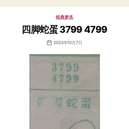
分
经典梦兆
类
四脚蛇蛋 3799 4799
2020年10月7日
发
布
日
期