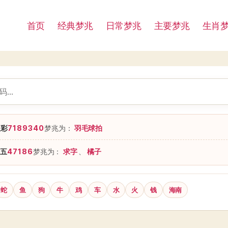
首页
经典梦兆
日常梦兆
主要梦兆
生肖
星彩
7189340
梦兆为：
羽毛球拍
五
47186
梦兆为：
求字
、
橘子
蛇
鱼
狗
牛
鸡
车
水
火
钱
海南