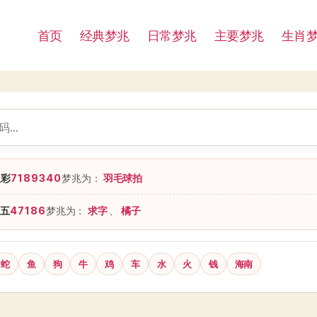
首页
经典梦兆
日常梦兆
主要梦兆
生肖
星彩
7189340
梦兆为：
羽毛球拍
五
47186
梦兆为：
求字
、
橘子
蛇
鱼
狗
牛
鸡
车
水
火
钱
海南