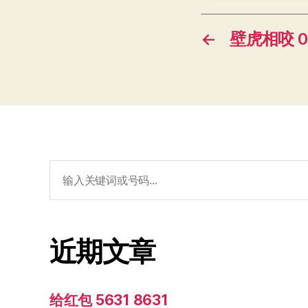
←
壁虎相咬 01
搜
索：
近期文章
给红包 5631 8631