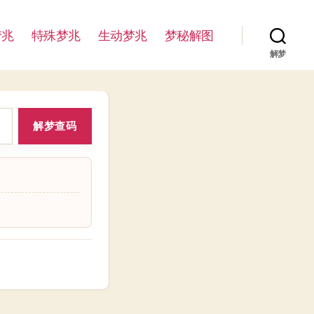
梦兆
特殊梦兆
生动梦兆
梦秘解图
解梦
解梦查码