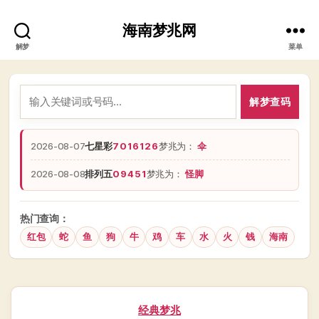
海南梦兆网
解梦
菜单
解梦查码
2026-08-07
七星彩
7016126
梦兆为：
伞
2026-08-08
排列五
09451
梦兆为：
怪脚
热门查询：
红包
蛇
鱼
狗
牛
鸡
车
水
火
钱
海南
分
经典梦兆