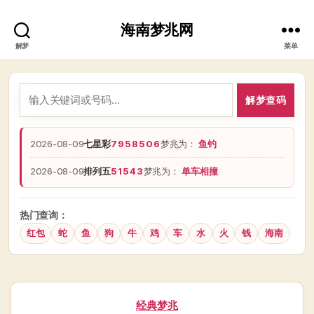
海南梦兆网
解梦
菜单
解梦查码
2026-08-09
七星彩
7958506
梦兆为：
鱼钓
2026-08-09
排列五
51543
梦兆为：
单车相撞
热门查询：
红包
蛇
鱼
狗
牛
鸡
车
水
火
钱
海南
分
经典梦兆