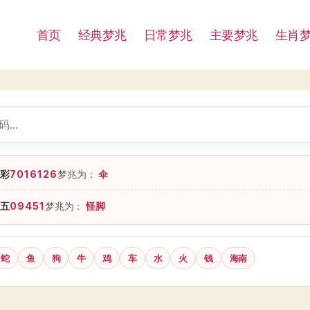
首页
经典梦兆
日常梦兆
主要梦兆
生肖
彩
7016126
梦兆为：
伞
五
09451
梦兆为：
怪脚
蛇
鱼
狗
牛
鸡
车
水
火
钱
海南