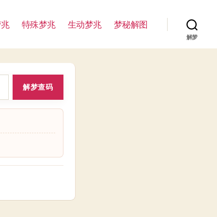
梦兆
特殊梦兆
生动梦兆
梦秘解图
解梦
解梦查码