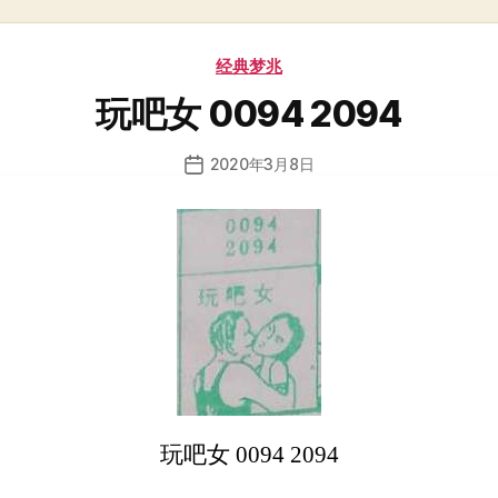
分
经典梦兆
类
玩吧女 0094 2094
2020年3月8日
发
布
日
期
玩吧女 0094 2094