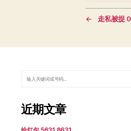
←
走私被捉 00
搜
索：
近期文章
给红包 5631 8631