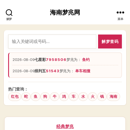
海南梦兆网
解梦
菜单
解梦查码
2026-08-09
七星彩
7958506
梦兆为：
鱼钓
2026-08-09
排列五
51543
梦兆为：
单车相撞
热门查询：
红包
蛇
鱼
狗
牛
鸡
车
水
火
钱
海南
分
经典梦兆