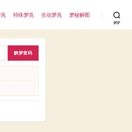
梦兆
特殊梦兆
生动梦兆
梦秘解图
解梦
解梦查码