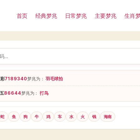
首页
经典梦兆
日常梦兆
主要梦兆
生肖
星彩
7189340
梦兆为：
羽毛球拍
五
86644
梦兆为：
打鸟
蛇
鱼
狗
牛
鸡
车
水
火
钱
海南