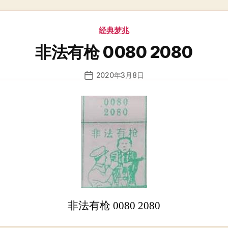
分
经典梦兆
类
非法有枪 0080 2080
2020年3月8日
发
布
日
期
非法有枪 0080 2080