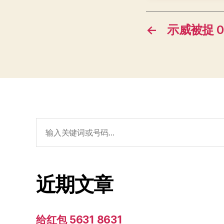
←
示威被捉 00
搜
索：
近期文章
给红包 5631 8631