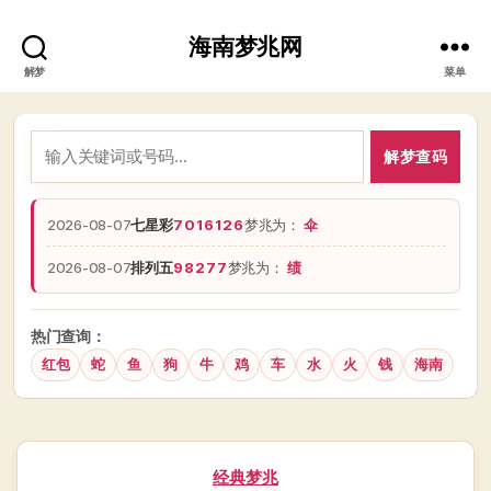
海南梦兆网
解梦
菜单
解梦查码
2026-08-07
七星彩
7016126
梦兆为：
伞
2026-08-07
排列五
98277
梦兆为：
绩
热门查询：
红包
蛇
鱼
狗
牛
鸡
车
水
火
钱
海南
分
经典梦兆