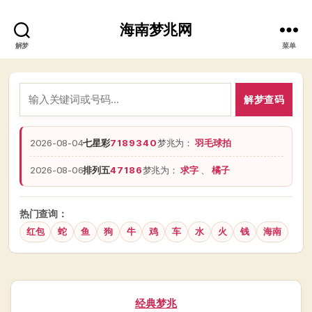
海南梦兆网
解梦
菜单
解梦查码
2026-08-04
七星彩
7189340
梦兆为：
羽毛球拍
2026-08-06
排列五
47186
梦兆为：
求字
、
橘子
热门查询：
红包
蛇
鱼
狗
牛
鸡
车
水
火
钱
海南
分
经典梦兆