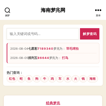
海南梦兆网
解梦
菜单
解梦查码
2026-08-04
七星彩
7189340
梦兆为：
羽毛球拍
2026-08-05
排列五
86644
梦兆为：
打鸟
热门查询：
红包
蛇
鱼
狗
牛
鸡
车
水
火
钱
海南
分
经典梦兆